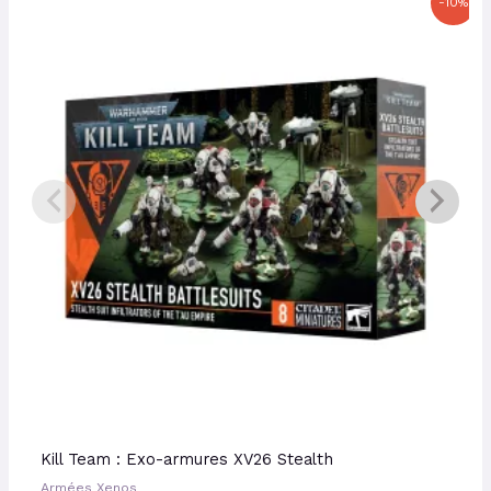
-10%
prix
prix
initial
actuel
était :
est :
55,00 €.
49,50 €.
Kill Team : Exo-armures XV26 Stealth
Armées Xenos