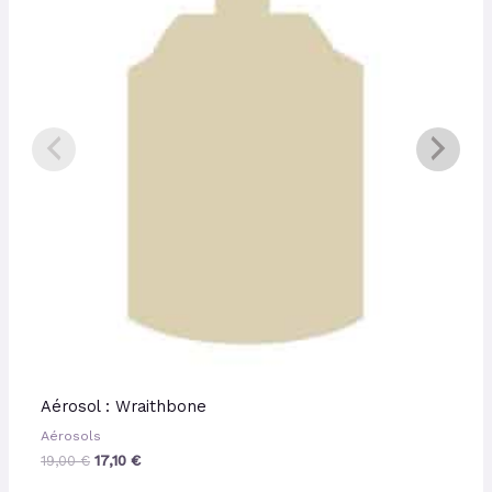
19,00 €.
17,10 €.
Aérosol : Wraithbone
Aérosols
19,00
€
17,10
€