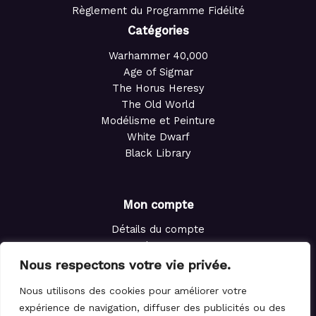
Règlement du Programme Fidélité
Catégories
Warhammer 40,000
Age of Sigmar
The Horus Heresy
The Old World
Modélisme et Peinture
White Dwarf
Black Library
Mon compte
Détails du compte
Adresses
Commandes
Nous respectons votre vie privée.
Points de fidélité
Nous utilisons des cookies pour améliorer votre
Panier
expérience de navigation, diffuser des publicités ou des