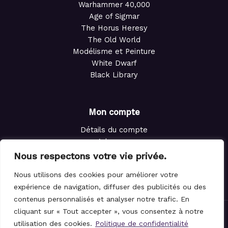
Warhammer 40,000
Age of Sigmar
The Horus Heresy
The Old World
Modélisme et Peinture
White Dwarf
Black Library
Mon compte
Détails du compte
Adresses
Commandes
Nous respectons votre vie privée.
Points de fidélité
Nous utilisons des cookies pour améliorer votre
Panier
expérience de navigation, diffuser des publicités ou des
contenus personnalisés et analyser notre trafic. En
cliquant sur « Tout accepter », vous consentez à notre
© 2021-2026 Le Magicien des Dés.
utilisation des cookies.
Politique de confidentialité