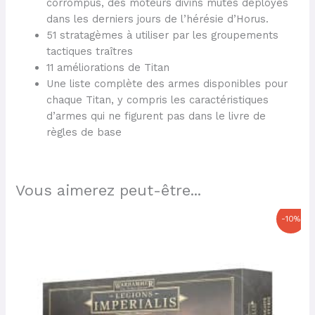
corrompus, des moteurs divins mutés déployés
dans les derniers jours de l’hérésie d’Horus.
51 stratagèmes à utiliser par les groupements
tactiques traîtres
11 améliorations de Titan
Une liste complète des armes disponibles pour
chaque Titan, y compris les caractéristiques
d’armes qui ne figurent pas dans le livre de
règles de base
Vous aimerez peut-être...
Le
Le
-10%
prix
prix
initial
actuel
était :
est :
42,00 €.
37,80 €.